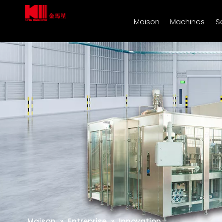
Maison
Machines
S
Maison
»
Entreprise
»
Innovation