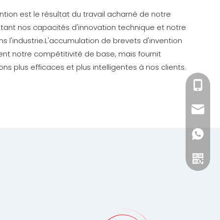
tion est le résultat du travail acharné de notre
tant nos capacités d'innovation technique et notre
s l'industrie.L'accumulation de brevets d'invention
t notre compétitivité de base, mais fournit
s plus efficaces et plus intelligentes à nos clients.
+86-15
zhang@
+86-15