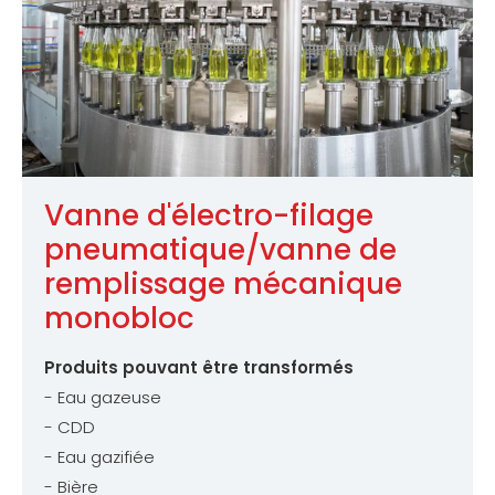
Vanne d'électro-filage
pneumatique/vanne de
remplissage mécanique
monobloc
Produits pouvant être transformés
- Eau gazeuse
- CDD
- Eau gazifiée
- Bière