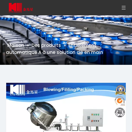
Maison
»
Des produits
»
Entièrement
automatique A à une solution clé en main