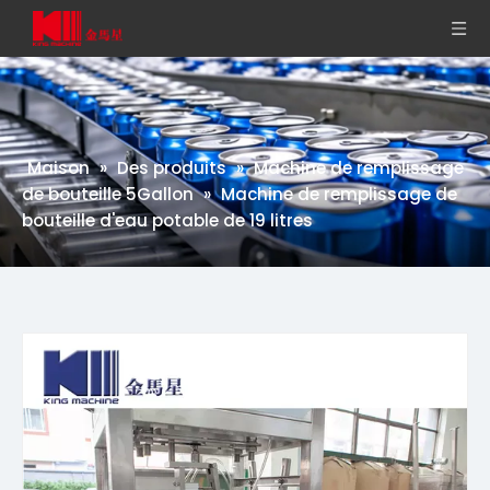
Maison
»
Des produits
»
Machine de remplissage
de bouteille 5Gallon
»
Machine de remplissage de
bouteille d'eau potable de 19 litres