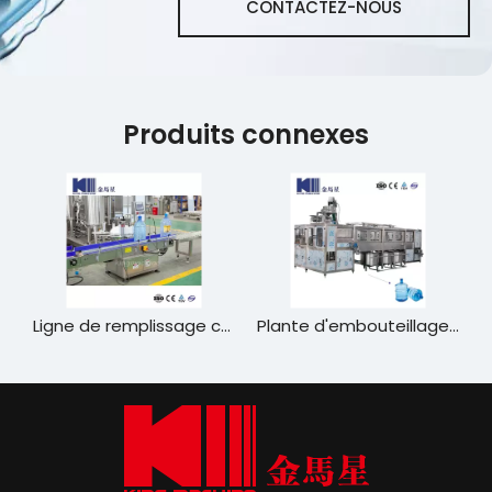
CONTACTEZ-NOUS
Produits connexes
le d'eau potable
Ligne de remplissage complète de 19 litres
Plante d'embouteillage de 5 gallons d'eau