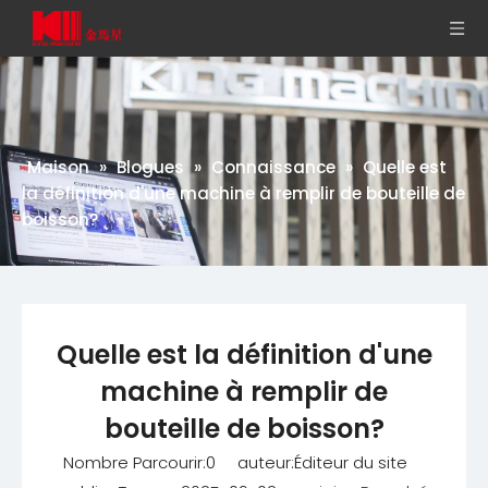
Maison
»
Blogues
»
Connaissance
»
Quelle est
la définition d'une machine à remplir de bouteille de
boisson?
Quelle est la définition d'une
machine à remplir de
bouteille de boisson?
Nombre Parcourir:
0
auteur:Éditeur du site