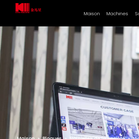
Maison
Machines
S
Maison
»
Blogues
»
Nouvelles de la société
»
Vi