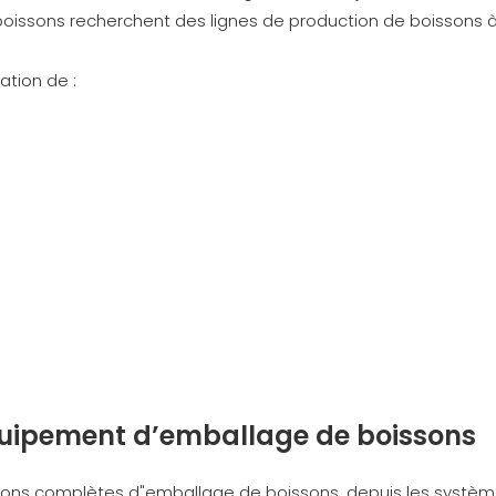
e boissons recherchent des lignes de production de boissons 
ation de :
quipement d’emballage de boissons
ions complètes d"emballage de boissons, depuis les systè