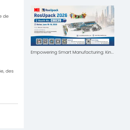
ge de
Zhang
Empowering Smart Manufacturing: King Machine to Showcase at RosUpack 2026 in Moscow
ie, des