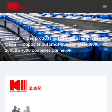
Maison
»
Des produits
»
Machine à remplissage
d'eau
»
Capacité automatique complète 18000
20000 24000 bouteilles par heure